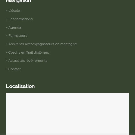
Navigation
+ L'école
+ Les formations
+ Agenda
+ Formateurs
+ Aspirants Accompagnateurs en montagne
+ Coachs en Trail diplômés
+ Actualités, événements
+ Contact
Localisation