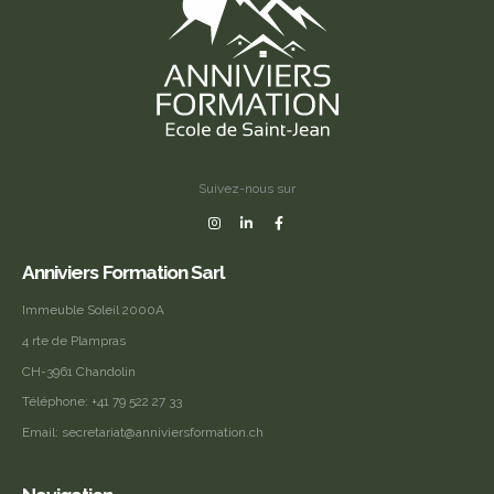
Suivez-nous sur
Anniviers Formation Sarl
Immeuble Soleil 2000A
4 rte de Plampras
CH-3961 Chandolin
Téléphone:
+41 79 522 27 33
Email:
secretariat@anniviersformation.ch