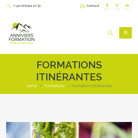
(+41) 079 522 27 33
Contact
FORMATIONS
ITINÉRANTES
Home
Formations
Formations Itinérantes