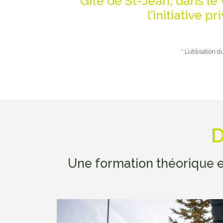
Gîte de St-Jean, dans le 
l’initiative p
* L’utilisation
D
Une formation théorique e