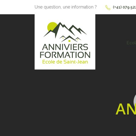
Une question, une information ?
(+41) 079 52
Ecol
AN