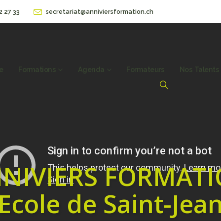
2 27 33
secretariat@anniviersformation.ch
e
Formations
Agenda
Formateurs
Nos Talents
NIVIERS FORMAT
Ecole de Saint-Jea