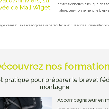
Val d’Anniviers, sur
professionnelles ainsi que des fo
rivée de Mali Wiget.
nature, l’environnement, le bien-
 du genre masculin a été adoptée afin de faciliter la lecture et n’a aucune intention
écouvrez nos formatio
t pratique pour préparer le brevet f
montagne
Accompagnateur en m