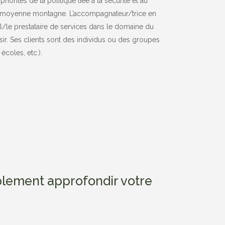
priorités de la politique liée à la sécurité et au
moyenne montagne. L’accompagnateur/trice en
/le prestataire de services dans le domaine du
isir. Ses clients sont des individus ou des groupes
 écoles, etc.).
plement approfondir votre