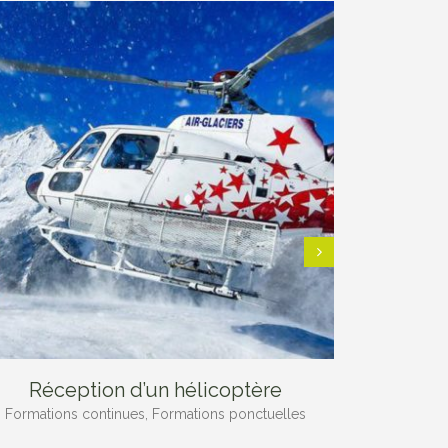
Réception d’un hélicoptère
Echan
pratiqu
Formations continues, Formations ponctuelles
accompa