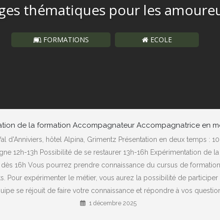
ages thématiques pour les amoure
FORMATIONS
ECOLE
ation de la formation Accompagnateur Accompagnatrice en 
 d'Anniviers, hôtel Alpina, Grimentz Présentation en deux temps : 10h
12h-13h Possibilité de se restaurer 13h-16h Expérimentation de l
t dès 16h Vous pourrez prendre connaissance du cursus de formation
ants. Pour expérimenter le métier, vous aurez la possibilité de partic
pe se réjouit de faire votre connaissance et répondre à vos questions
1 décembre 2025