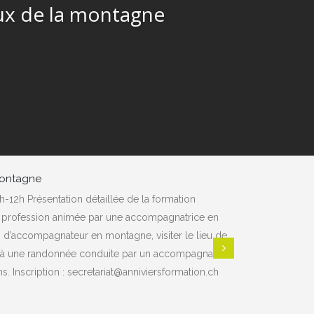
ux de la montagne
montagne
-12h Présentation détaillée de la formation
Mardi 20 jan
a profession animée par une accompagnatrice en
qui souhaiten
 d’accompagnateur en montagne, visiter le lieu de
de ce sport
iper à une randonnée conduite par un accompagnateur
reçoive
. Inscription : secretariat@anniviersformation.ch
connaissanc