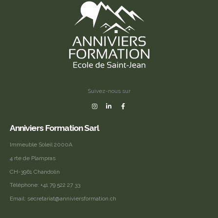
Suivez-nous sur
Anniviers Formation Sarl
Immeuble Soleil 2000A
4 rte de Plampras
CH-3961 Chandolin
Téléphone:
+41 79 522 27 33
Email:
secretariat@anniviersformation.ch