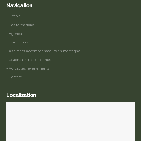
Navigation
+ L'école
+ Les formations
+ Agenda
+ Formateurs
+ Aspirants Accompagnateurs en montagne
+ Coachs en Trail diplômés
+ Actualités, événements
+ Contact
Localisation