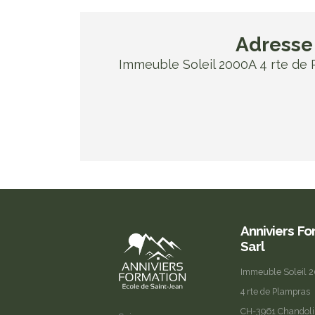
Adresse 
Immeuble Soleil 2000A 4 rte de
Anniviers F
Sarl
Immeuble Soleil 
4 rte de Plampras
CH-3961 Chandol