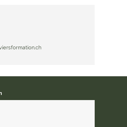
viersformation.ch
n