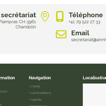
secrétariat
Téléphone
 Plampras CH-3961
+41 79 522 27 33
Chandolin
Email
secretariat@anni
ormation
Navigation
Localisatio
+ L'école
2000A
+ Les formations
+ Agenda
in