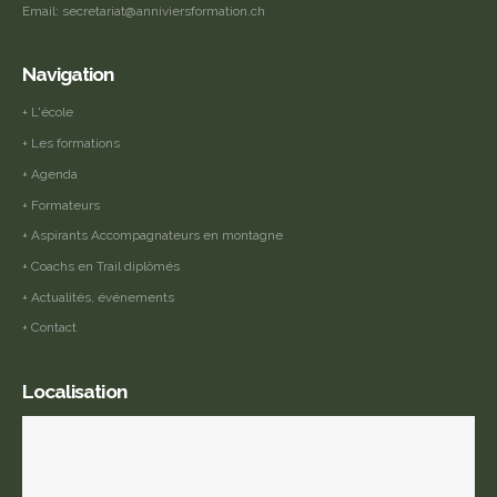
Email:
secretariat@anniviersformation.ch
Navigation
+ L'école
+ Les formations
+ Agenda
+ Formateurs
+ Aspirants Accompagnateurs en montagne
+ Coachs en Trail diplômés
+ Actualités, événements
+ Contact
Localisation