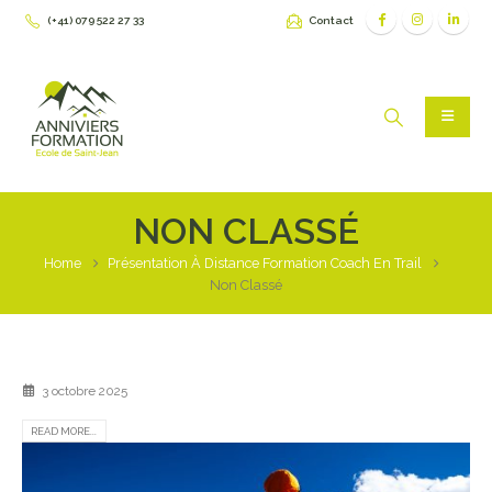
(+41) 079 522 27 33
Contact
NON CLASSÉ
Home
Présentation À Distance Formation Coach En Trail
Non Classé
3 octobre 2025
READ MORE...