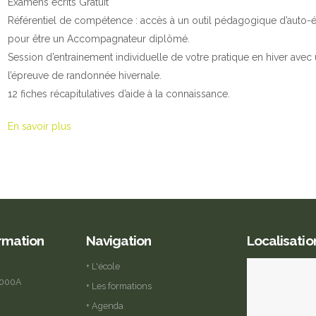
Examens écrits Gratuit
Référentiel de compétence : accès à un outil pédagogique d’auto-éval
pour être un Accompagnateur diplômé.
Session d’entrainement individuelle de votre pratique en hiver ave
l’épreuve de randonnée hivernale.
12 fiches récapitulatives d’aide à la connaissance.
En savoir plus
ormation
Navigation
Localisatio
+ L'école
2000A
+ Les formations
+ Agenda