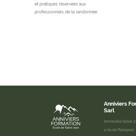
et pratiques réservées aux
professionnels de la randonnée.
Anniviers F
Sarl
Immeuble Soleil 
4 rte de Plampras