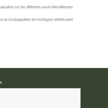
uation sur les différents savoir-faire attendus
c un accompagnateur en montagne certifié avant
n