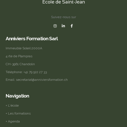
Suivez-nous sur
Anniviers Formation Sarl
Immeuble Soleil 2000A
4 rte de Plampras
CH-3961 Chandolin
Téléphone:
+41 79 522 27 33
Email:
secretariat@anniviersformation.ch
Navigation
+ L'école
+ Les formations
+ Agenda