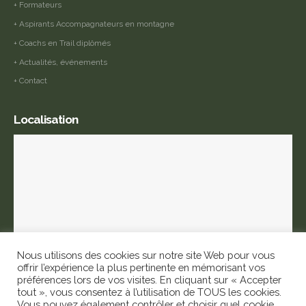
+ Formateurs
+ Aspirants Accompagnateurs en montagne
+ Coachs en Trail diplômés
+ Actualités, événements
+ Contact
Localisation
Nous utilisons des cookies sur notre site Web pour vous
offrir l’expérience la plus pertinente en mémorisant vos
préférences lors de vos visites. En cliquant sur « Accepter
tout », vous consentez à l’utilisation de TOUS les cookies.
ANNIVIERS Formation © 2022. Tous droits réservés |
Mentions légales
|
Vous pouvez également contrôler et choisir quel cookie