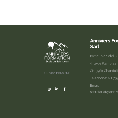
Anniviers F
Sarl
Immeuble Soleil 
4 rte de Plampras
CH-3961 Chandol
Suivez-nous sur
Téléphone:
+41 79
Email:
secretariat@anniv