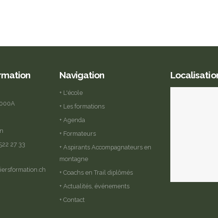
ormation
Navigation
Localisatio
+ L'école
2000A
+ Les formations
+ Agenda
in
+ Formateurs
 522 27 33
+ Aspirants Accompagnateurs en
montagne
iersformation.ch
+ Coachs en Trail diplômés
+ Actualités, événements
+ Contact