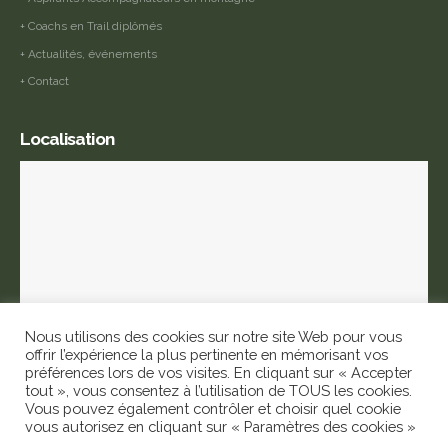
+ Coachs en Trail diplômés
+ Actualités, événements
+ Contact
Localisation
Nous utilisons des cookies sur notre site Web pour vous
offrir l’expérience la plus pertinente en mémorisant vos
préférences lors de vos visites. En cliquant sur « Accepter
tout », vous consentez à l’utilisation de TOUS les cookies.
ANNIVIERS Formation © 2022. Tous droits réservés |
Mentions légales
|
Vous pouvez également contrôler et choisir quel cookie
Politique de confidentialité
|
Conditions générales d'inscription et
vous autorisez en cliquant sur « Paramètres des cookies »
d'annulation