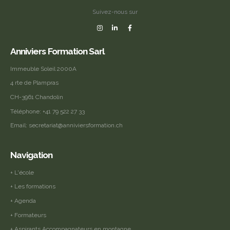
Suivez-nous sur
Anniviers Formation Sarl
Immeuble Soleil 2000A
4 rte de Plampras
CH-3961 Chandolin
Téléphone:
+41 79 522 27 33
Email:
secretariat@anniviersformation.ch
Navigation
+ L'école
+ Les formations
+ Agenda
+ Formateurs
+ Aspirants Accompagnateurs en montagne