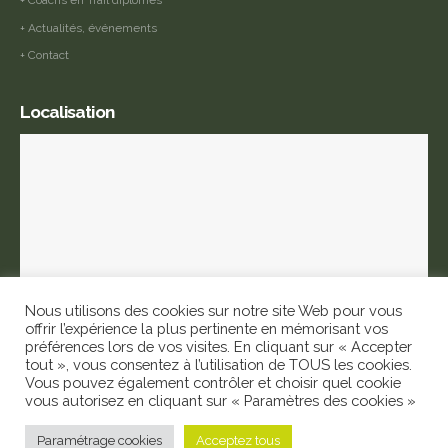
+ Actualités, événements
+ Contact
Localisation
Nous utilisons des cookies sur notre site Web pour vous
offrir l’expérience la plus pertinente en mémorisant vos
préférences lors de vos visites. En cliquant sur « Accepter
tout », vous consentez à l’utilisation de TOUS les cookies.
ANNIVIERS Formation © 2022. Tous droits réservés |
Mentions légales
|
Vous pouvez également contrôler et choisir quel cookie
Politique de confidentialité
|
Conditions générales d'inscription et
vous autorisez en cliquant sur « Paramètres des cookies »
d'annulation
Paramétrage cookies
Acceptez tous
Création site internet: studio comUNIK