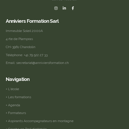
Anniviers Formation Sarl
Immeuble Soleil 2000A
4 rte de Plampras
CH-3961 Chandolin
Téléphone:
+41 79 522 27 33
Email:
secretariat@anniviersformation.ch
Navigation
+ L'école
+ Les formations
+ Agenda
+ Formateurs
+ Aspirants Accompagnateurs en montagne
+ Coachs en Trail diplômés