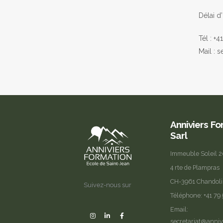
Délai d’
Tél : +4
Mail : 
Anniviers F
Sarl
Immeuble Soleil 
4 rte de Plampras
CH-3961 Chandol
Suivez-nous sur
Téléphone:
+41 79
Email:
secretariat@anniv