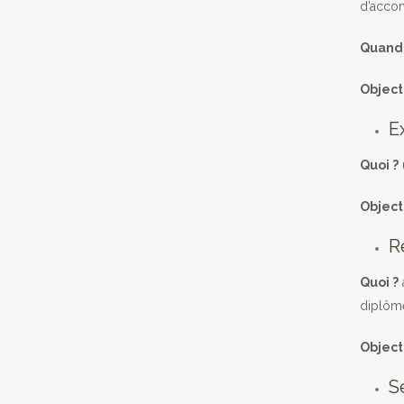
d’acco
Quand
Objecti
E
Quoi ?
Objecti
R
Quoi ?
diplôm
Objecti
S