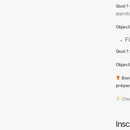
Quoi ?
approfo
Objecti
F
Quoi ?
Objecti
Bon
prépar
Chaqu
Insc