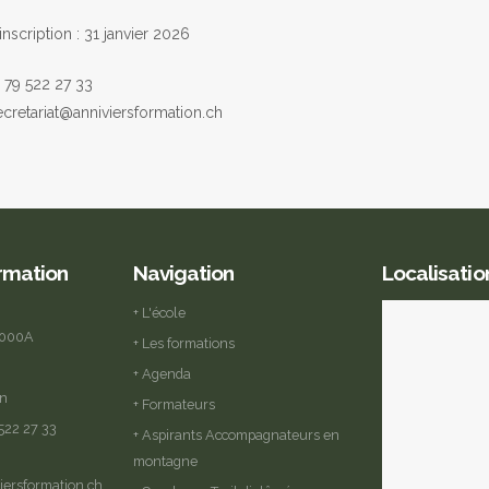
inscription : 31 janvier 2026
1 79 522 27 33
secretariat@anniviersformation.ch
ormation
Navigation
Localisatio
+ L'école
2000A
+ Les formations
+ Agenda
in
+ Formateurs
 522 27 33
+ Aspirants Accompagnateurs en
montagne
iersformation.ch