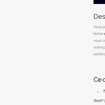
Des
Vous p
Notre
vous o
votre p
renfor
Ce 
M
Quoi?
9