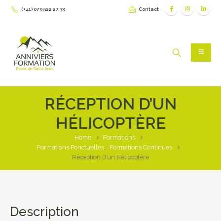
(+41) 079 522 27 33
Contact
RÉCEPTION D’UN
HÉLICOPTÈRE
Home
Formations
Formations Ponctuelles
,
Formations Continues
Réception D’un Hélicoptère
Description