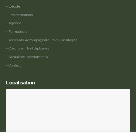
+ L'école
+ Les formations
+ Agenda
+ Formateurs
+ Aspirants Accompagnateurs en montagne
+ Coachs en Trail diplômés
+ Actualités, événements
+ Contact
Localisation