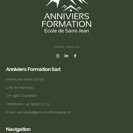
Suivez-nous sur
Anniviers Formation Sarl
Immeuble Soleil 2000A
4 rte de Plampras
CH-3961 Chandolin
Téléphone:
+41 79 522 27 33
Email:
secretariat@anniviersformation.ch
Navigation