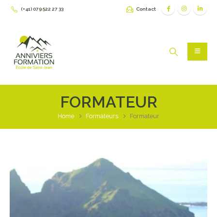
(+41) 079 522 27 33
Contact
FORMATEUR
Home
Formateurs
Formateur